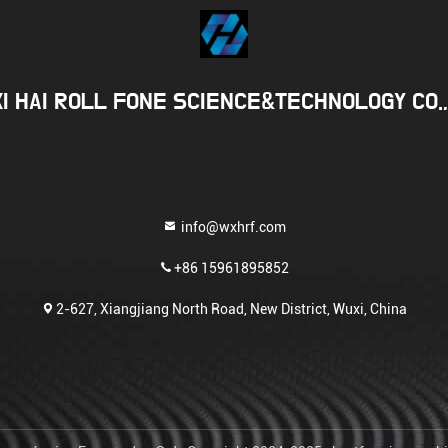
I HAI ROLL FONE SCIENCE&TECHNOLOGY CO.,
info@wxhrf.com
+86 15961895852
2-627, Xiangjiang North Road, New District, Wuxi, China