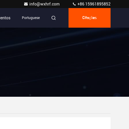
info@wxhrf.com
+86 15961895852
ventos
Portuguese
Citações