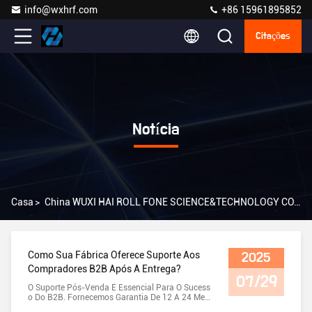
info@wxhrf.com
+86 15961895852
Citações
Notícia
Casa
>
China WUXI HAI ROLL FONE SCIENCE&TECHNOLOGY CO.,LTD. Blog Da Empresa
Como Sua Fábrica Oferece Suporte Aos
2025
Compradores B2B Após A Entrega?
07/29
O Suporte Pós-Venda É Essencial Para O Sucess
O Do B2B. Fornecemos Garantia De 12 A 24 Mes
Es, Orientação Técnica Ao Longo Da Vida, Fornec