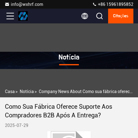
info@wxhrf.com
+86 15961895852
Citações
Notícia
Casa
>
Notícia
>
Company News About Como sua fábrica oferece suporte aos compradores B2B após a entrega?
Como Sua Fábrica Oferece Suporte Aos
Compradores B2B Após A Entrega?
2025-07-29