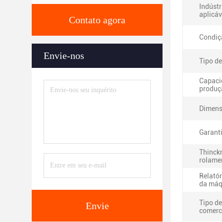
Indústr
aplicáv
Contato agora
Condiç
Envie-nos
Tipo de
Capaci
produç
Dimens
Garanti
Thinck
rolame
Relatór
da máq
Tipo de
Envie
comerc