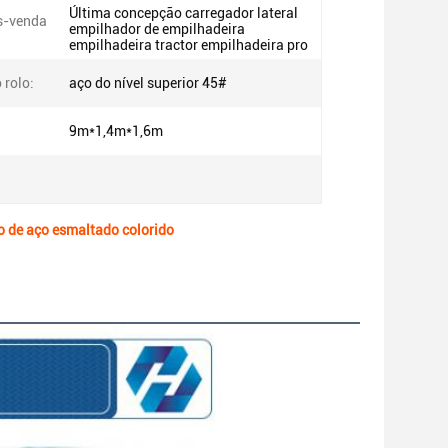
Última concepção carregador lateral
s-venda
empilhador de empilhadeira
empilhadeira tractor empilhadeira pro
 rolo:
aço do nível superior 45#
9m*1,4m*1,6m
o de aço esmaltado colorido