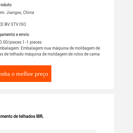
 colorido
roduto
em: Jiangsu, China
 CE BV STV ISO
gamento e envio
0.00/pieces 1-1 pieces
embalagem: Embalagem nua máquina de moldagem de
as de telhado máquina de moldagem de rolos de cama
enha o melhor preço
imento de telhados IBR
,