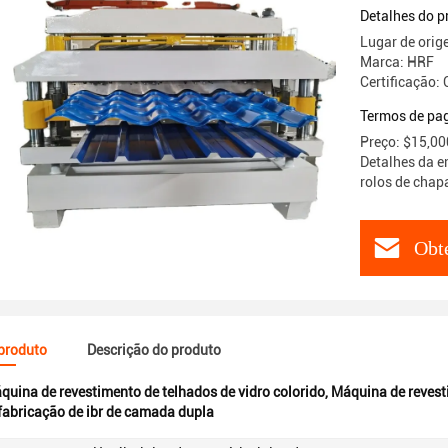
esmaltado
Detalhes do p
Lugar de orig
Marca: HRF
Certificação:
Termos de pa
Preço: $15,00
Detalhes da 
rolos de chap
Obt
 produto
Descrição do produto
quina de revestimento de telhados de vidro colorido
,
Máquina de revest
fabricação de ibr de camada dupla