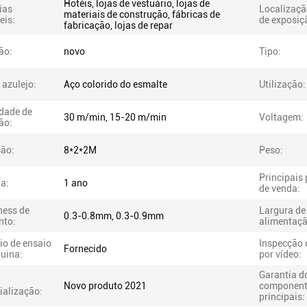
Hotéis, lojas de vestuário, lojas de
ias
Localizaçã
materiais de construção, fábricas de
eis:
de exposiç
fabricação, lojas de repar
ão:
novo
Tipo:
 azulejo:
Aço colorido do esmalte
Utilização:
dade de
30 m/min, 15-20 m/min
Voltagem:
ão:
ão:
8*2*2M
Peso:
Principais
a:
1 ano
de venda:
ness de
Largura de
0.3-0.8mm, 0.3-0.9mm
nto:
alimentaçã
io de ensaio
Inspecção 
Fornecido
uina:
por vídeo:
Garantia d
Novo produto 2021
component
ialização:
principais: