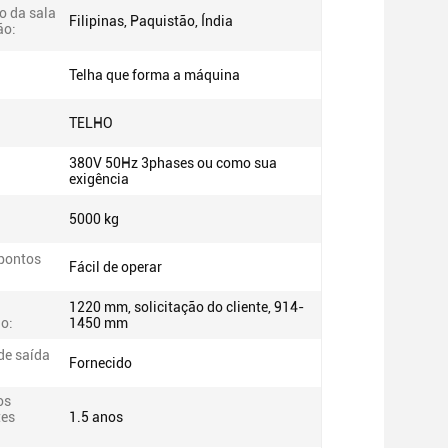
o da sala
Filipinas, Paquistão, Índia
ão:
Telha que forma a máquina
TELHO
380V 50Hz 3phases ou como sua
exigência
5000 kg
 pontos
Fácil de operar
1220 mm, solicitação do cliente, 914-
o:
1450 mm
de saída
Fornecido
os
es
1.5 anos